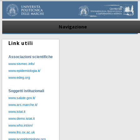
Navigazione
Link utili
Associazioni scientifiche
www.sismec.info/
www.epidemiologia.it/
www.edeg.org
Soggetti istituzionali
www.salute.gov.it/
www.ars.marche.it/
www.istat.it
www.demo.istat.it
www.who.int/en/
www.ihs.ox.ac.uk
www.acepidemiology.org