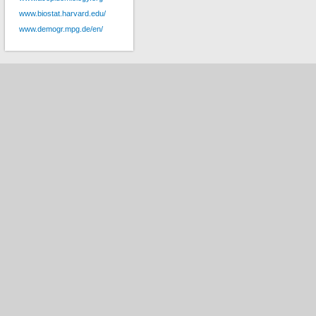
www.biostat.harvard.edu/
www.demogr.mpg.de/en/